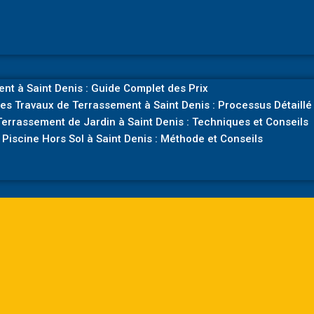
nt à Saint Denis : Guide Complet des Prix
es Travaux de Terrassement à Saint Denis : Processus Détaillé
errassement de Jardin à Saint Denis : Techniques et Conseils
Piscine Hors Sol à Saint Denis : Méthode et Conseils