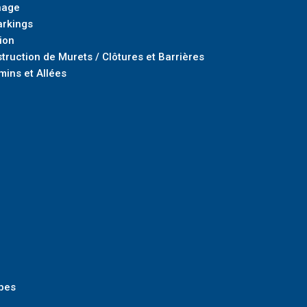
nage
arkings
ion
truction de Murets / Clôtures et Barrières
mins et Allées
e
bes