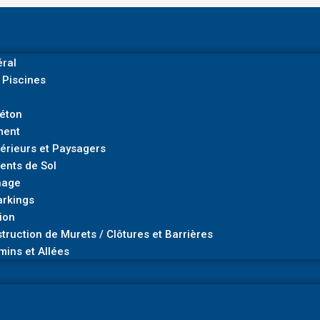
ral
 Piscines
Béton
ment
rieurs et Paysagers
ents de Sol
nage
arkings
ion
truction de Murets / Clôtures et Barrières
mins et Allées
e