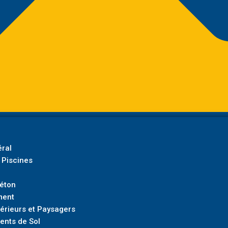
ral
 Piscines
Béton
ment
rieurs et Paysagers
ents de Sol