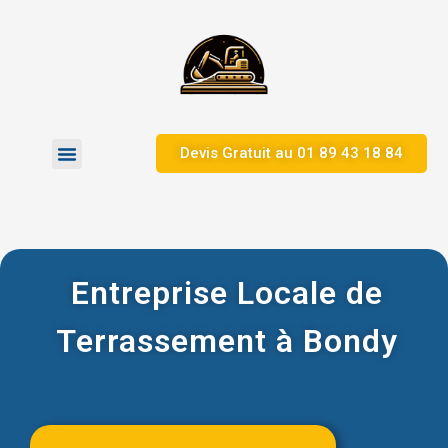
Devis Gratuit au 01 89 43 18 84
Zones d’Intervention
Entreprise Locale de
Terrassement à Bondy