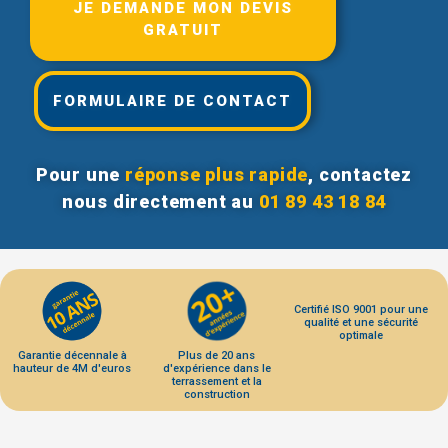
JE DEMANDE MON DEVIS
GRATUIT
FORMULAIRE DE CONTACT
Pour une
réponse plus rapide
, contactez
nous directement au
01 89 43 18 84
Certifié ISO 9001 pour une
qualité et une sécurité
optimale
Garantie décennale à
Plus de 20 ans
hauteur de 4M d'euros
d'expérience dans le
terrassement et la
construction