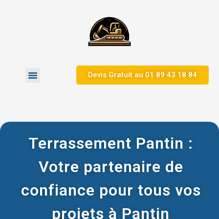
Devis Gratuit au 01 89 43 18 84
Zones d’Intervention
Terrassement Pantin :
Votre partenaire de
confiance pour tous vos
projets à Pantin