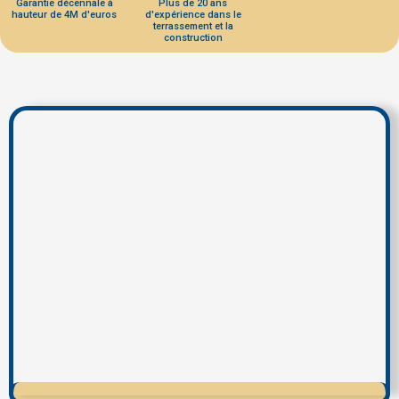
Garantie décennale à
Plus de 20 ans
hauteur de 4M d'euros
d'expérience dans le
terrassement et la
construction