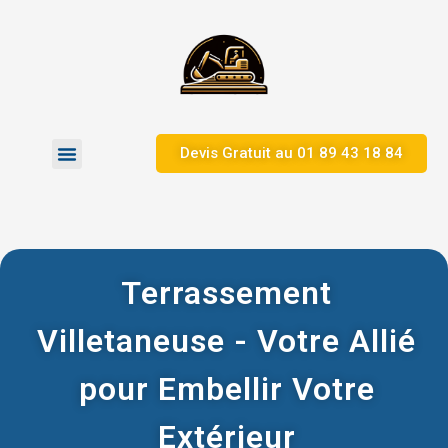
Devis Gratuit au 01 89 43 18 84
Zones d’Intervention
Terrassement
Villetaneuse - Votre Allié
pour Embellir Votre
Extérieur