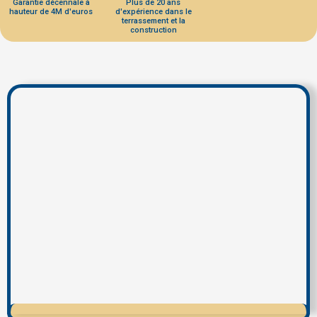
Garantie décennale à
Plus de 20 ans
hauteur de 4M d'euros
d'expérience dans le
terrassement et la
construction