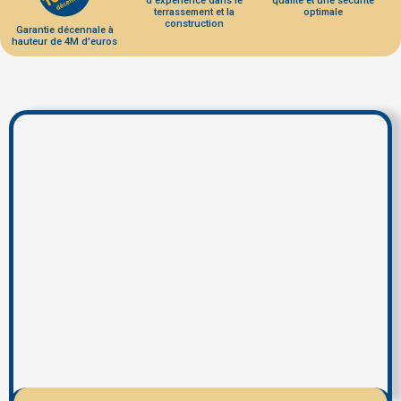
d'expérience dans le
qualité et une sécurité
terrassement et la
optimale
construction
Garantie décennale à
hauteur de 4M d'euros