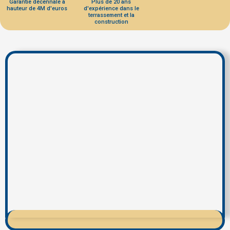
Garantie décennale à
Plus de 20 ans
hauteur de 4M d'euros
d'expérience dans le
terrassement et la
construction