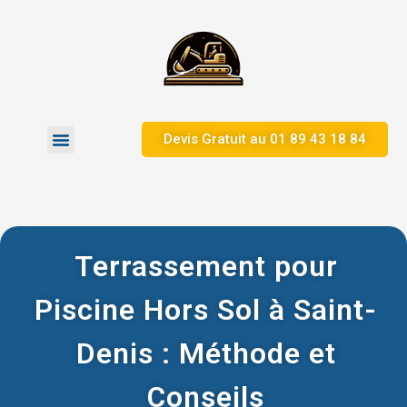
Devis Gratuit au 01 89 43 18 84
Zones d’Intervention
Terrassement pour
Piscine Hors Sol à Saint-
Denis : Méthode et
Conseils