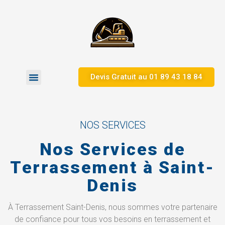
Devis Gratuit au 01 89 43 18 84
Zones d’Intervention
NOS SERVICES
Nos Services de
Terrassement à Saint-
Denis
À Terrassement Saint-Denis, nous sommes votre partenaire
de confiance pour tous vos besoins en terrassement et